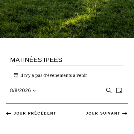
MATINÉES IPEES
Il n’y a pas d’évènements à venir.
N
o
R
N
t
R
8/8/2026
J
i
S
e
o
A
c
E
c
é
u
e
h
l
V
r
JOUR PRÉCÉDENT
JOUR SUIVANT
C
e
e
r
I
c
H
c
t